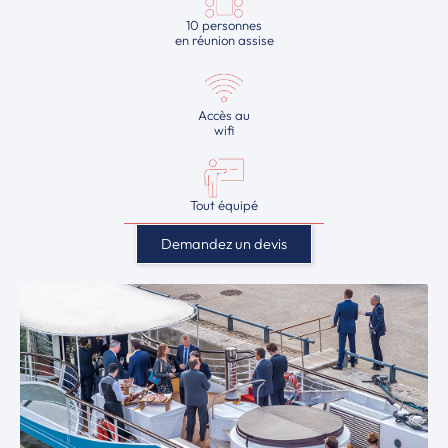
10 personnes
en réunion assise
Accès au
wifi
Tout équipé
Demandez un devis