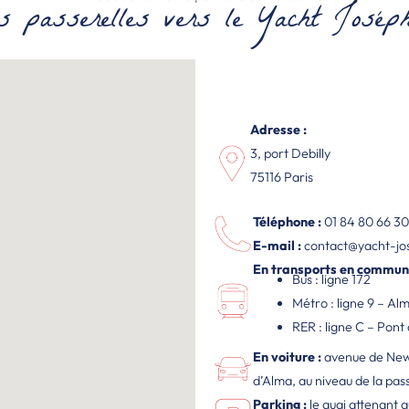
s passerelles vers le Yacht Joséph
Adresse :
3, port Debilly
75116 Paris
Téléphone
:
01 84 80 66 30
E-mail
:
contact@yacht-jo
En transports en commun 
Bus : ligne 172
Métro : ligne 9 – A
RER : ligne C – Pont 
En voiture :
avenue de New 
d’Alma, au niveau de la pass
Parking :
le quai attenant a