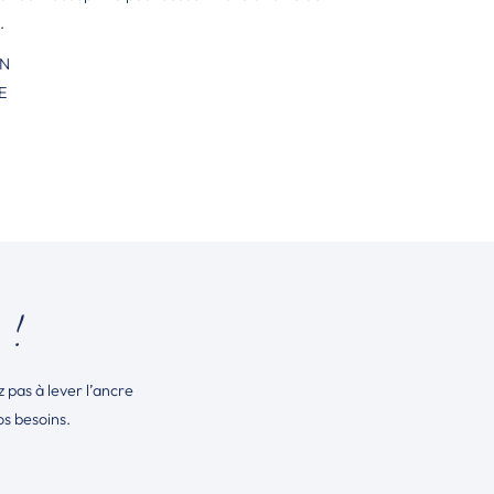
.
″N
E
 !
pas à lever l’ancre
os besoins.