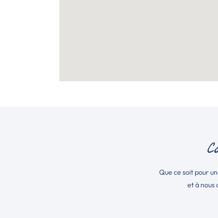
C
Que ce soit pour u
et à nous 