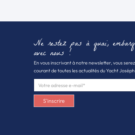
Ne restez pas à quai, embarq
avec nous !
En vous inscrivant à notre newsletter, vous serez
courant de toutes les actualités du Yacht Joséphi
E
M
A
I
S'inscrire
L
*