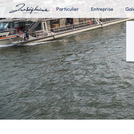
Aller
Particulier
Entreprise
Gal
au
contenu