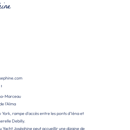
ine
sephine.com
:
lma-Marceau
de l’Alma
York, rampe d’accès entre les ponts d’Iéna et
erelle Debilly.
u Yacht Joséphine peut accueillir une dizaine de