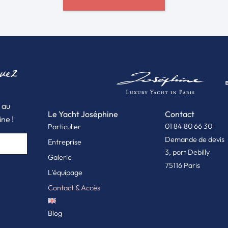
uez
 au
Le Yacht Joséphine
Contact
ne !
01 84 80 66 30
Particulier
Demande de devis
Entreprise
3, port Debilly
Galerie
75116 Paris
L’équipage
Contact & Accès
Blog